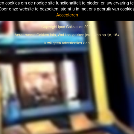
n cookies om de nodige site functionaliteit te bieden en uw ervaring te
Door onze website te bezoeken, stemt u in met ons gebruik van cookies
Accepteren
Copyright
Ipad Gokkasten
2026
Verantwoord Gokken Info, Wat kost gokken jou? Stop op tijd, 18+
Ik wil geen advertenties zien.