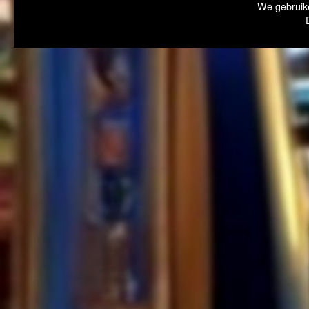
We gebruike