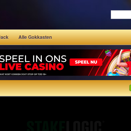
Jack
Alle Gokkasten