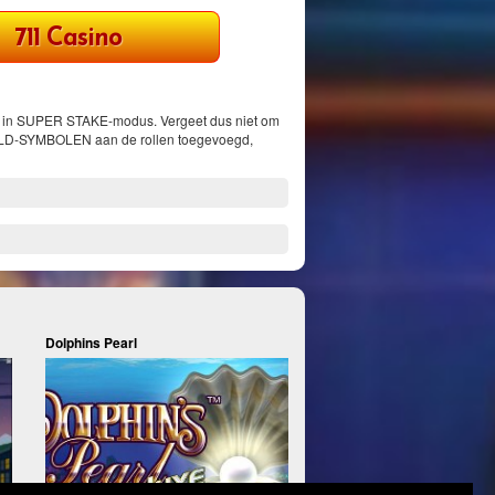
elkomst Bonus
en in SUPER STAKE-modus. Vergeet dus niet om
WILD-SYMBOLEN aan de rollen toegevoegd,
Dolphins Pearl