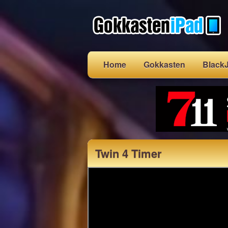
Home
Gokkasten
Black
Twin 4 Timer