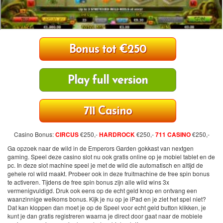
Bonus tot €250
Play full version
711 Casino
Casino Bonus:
CIRCUS
€250,-
HARDROCK
€250,-
711 CASINO
€250,-
Ga opzoek naar de wild in de Emperors Garden gokkast van nextgen
gaming. Speel deze casino slot nu ook gratis online op je mobiel tablet en de
pc. In deze slot machine speel je met de wild die automatisch en altijd de
gehele rol wild maakt. Probeer ook in deze fruitmachine de free spin bonus
te activeren. Tijdens de free spin bonus zijn alle wild wins 3x
vermenigvuldigd. Druk ook eens op de echt geld knop en ontvang een
waanzinnige welkoms bonus. Kijk je nu op je iPad en je ziet het spel niet?
Dat kan kloppen dan moet je op de Speel voor echt geld button klikken, je
kunt je dan gratis registreren waarna je direct door gaat naar de mobiele