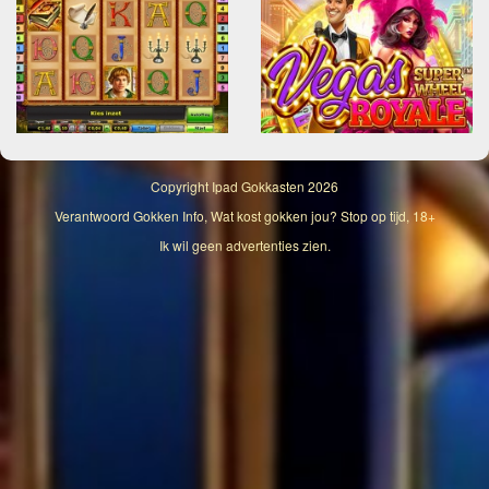
Copyright
Ipad Gokkasten
2026
Verantwoord Gokken Info, Wat kost gokken jou? Stop op tijd, 18+
Ik wil geen advertenties zien.