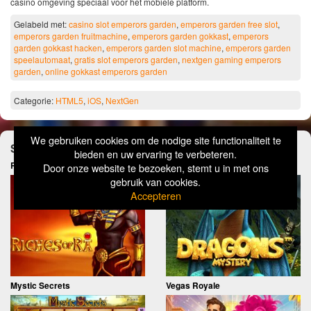
casino omgeving speciaal voor het mobiele platform.
Gelabeld met:
casino slot emperors garden
,
emperors garden free slot
,
emperors garden fruitmachine
,
emperors garden gokkast
,
emperors
garden gokkast hacken
,
emperors garden slot machine
,
emperors garden
speelautomaat
,
gratis slot emperors garden
,
nextgen gaming emperors
garden
,
online gokkast emperors garden
Categorie:
HTML5
,
iOS
,
NextGen
We gebruiken cookies om de nodige site functionaliteit te
Speel deze Fruitmachines ook!
bieden en uw ervaring te verbeteren.
Riches of Ra
Dragons Mystery
Door onze website te bezoeken, stemt u in met ons
gebruik van cookies.
Accepteren
Mystic Secrets
Vegas Royale