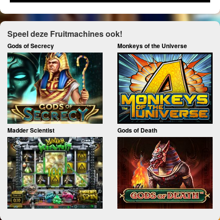
Speel deze Fruitmachines ook!
Gods of Secrecy
Monkeys of the Universe
Madder Scientist
Gods of Death