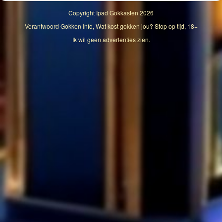
Copyright
Ipad Gokkasten
2026
Verantwoord Gokken Info, Wat kost gokken jou? Stop op tijd, 18+
Ik wil geen advertenties zien.