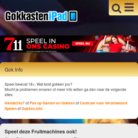
Gok Info
Speel bewust 18+, Wat kost gokken jou?
Mocht je problemen ervaren of meer info willen ga dan naar de volgende
sites:
Hands24x7
of
Pas op Gamen en Gokken
of
Centrum voor Verantwoord
Spelen
of
Gokken.info
Speel deze Fruitmachines ook!