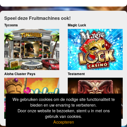
Speel deze Fruitmachines ook!
Tycoons
Magic Luck
Aloha Cluster Pays
Testament
We gebruiken cookies om de nodige site functionaliteit te
bieden en uw ervaring te verbeteren.
Door onze website te bezoeken, stemt u in met ons
gebruik van cookies.
Accepteren