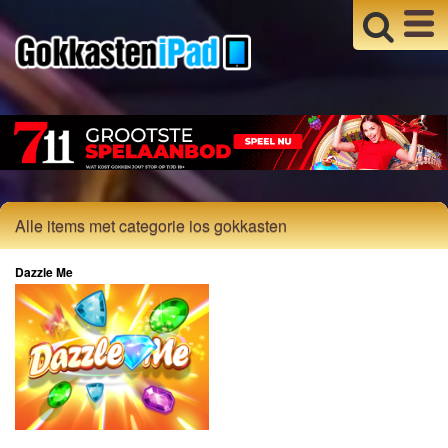
Alle items met categorie ios gokkasten
Dazzle Me