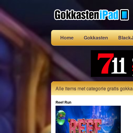
Home
Gokkasten
Black
Alle items met categorie gratis gokka
Reef Run