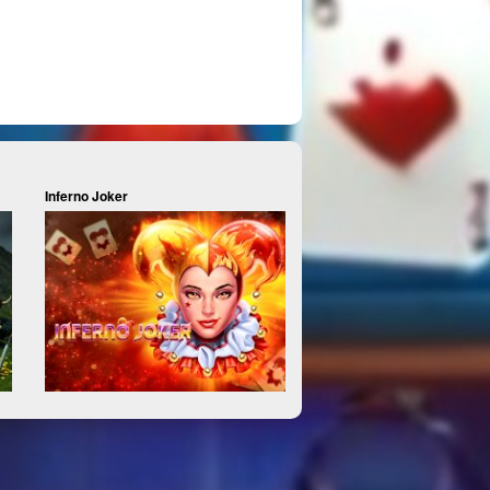
Inferno Joker