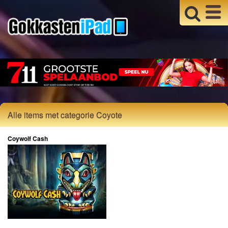
Alle items met categorie Coyote
Coywolf Cash