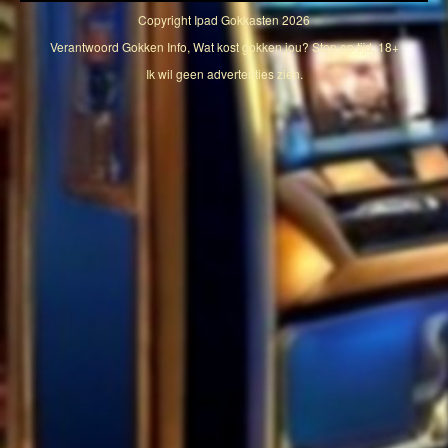
Copyright
Ipad Gokkasten
2026
Verantwoord Gokken Info, Wat kost gokken jou? Stop op tijd, 18+
Ik wil geen advertenties zien.