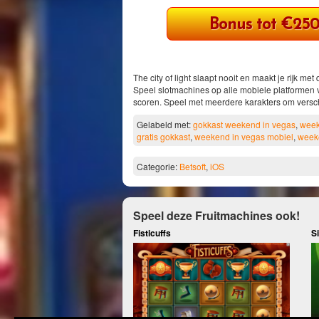
Bonus tot €25
The city of light slaapt nooit en maakt je rijk 
Speel slotmachines op alle mobiele platformen v
scoren. Speel met meerdere karakters om verschi
Gelabeld met:
gokkast weekend in vegas
,
week
gratis gokkast
,
weekend in vegas mobiel
,
weeke
Categorie:
Betsoft
,
iOS
Speel deze Fruitmachines ook!
Fisticuffs
S