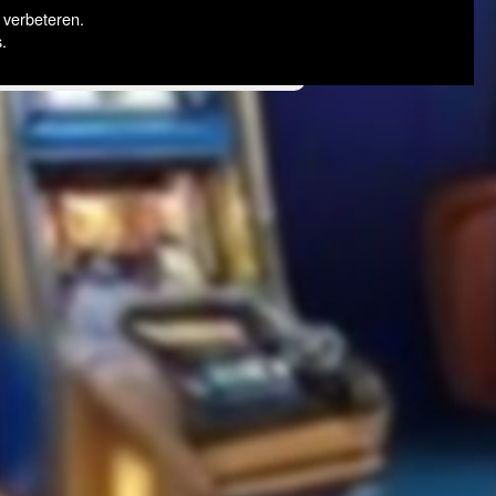
 verbeteren.
.