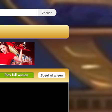
Speel fullscreen
Play full version