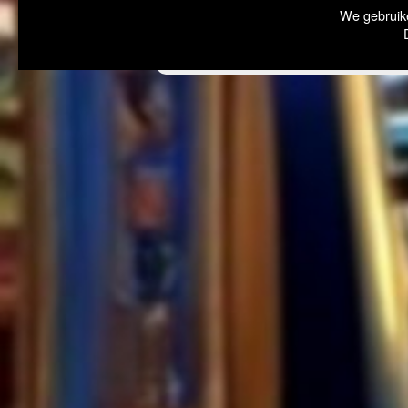
We gebruike