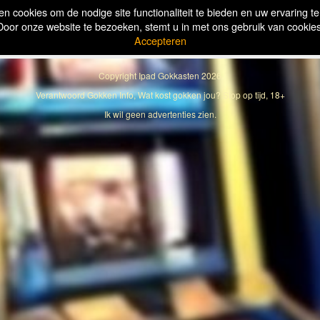
n cookies om de nodige site functionaliteit te bieden en uw ervaring te
Door onze website te bezoeken, stemt u in met ons gebruik van cookies
Accepteren
Copyright
Ipad Gokkasten
2026
Verantwoord Gokken Info, Wat kost gokken jou? Stop op tijd, 18+
Ik wil geen advertenties zien.