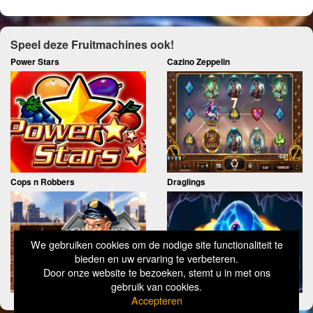
Speel deze Fruitmachines ook!
Power Stars
Cazino Zeppelin
Cops n Robbers
Draglings
We gebruiken cookies om de nodige site functionaliteit te
bieden en uw ervaring te verbeteren.
Door onze website te bezoeken, stemt u in met ons
gebruik van cookies.
Accepteren