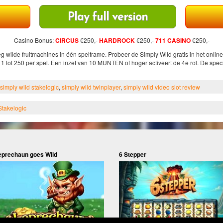
0
Play full version
Casino Bonus:
CIRCUS
€250,-
HARDROCK
€250,-
711 CASINO
€250,-
 wilde fruitmachines in één spelframe. Probeer de Simply Wild gratis in het onlin
 1 tot 250 per spel. Een inzet van 10 MUNTEN of hoger activeert de 4e rol. De s
simply wild stakelogic
,
simply wild twinplayer
,
simply wild video slot review
Stakelogic
eprechaun goes Wild
6 Stepper