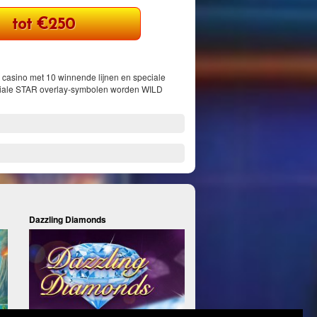
711 Casino
e casino met 10 winnende lijnen en speciale
peciale STAR overlay-symbolen worden WILD
Dazzling Diamonds