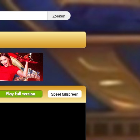
Speel fullscreen
Play full version