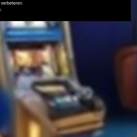
 verbeteren.
.