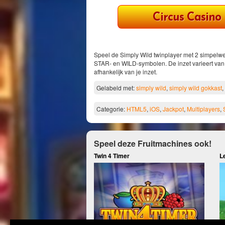
Bonus tot €25
Speel de Simply Wild twinplayer met 2 simpelweg
STAR- en WILD-symbolen. De inzet varieert van
afhankelijk van je inzet.
Gelabeld met:
simply wild
,
simply wild gokkast
,
Categorie:
HTML5
,
iOS
,
Jackpot
,
Multiplayers
,
Speel deze Fruitmachines ook!
Twin 4 Timer
L