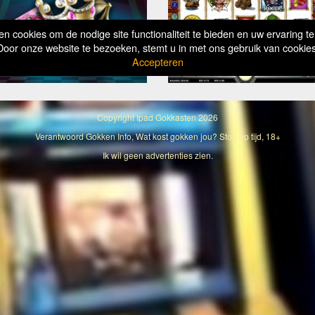
n cookies om de nodige site functionaliteit te bieden en uw ervaring te
Door onze website te bezoeken, stemt u in met ons gebruik van cookies
Accepteren
Copyright
Ipad Gokkasten
2026
Verantwoord Gokken Info, Wat kost gokken jou? Stop op tijd, 18+
Ik wil geen advertenties zien.