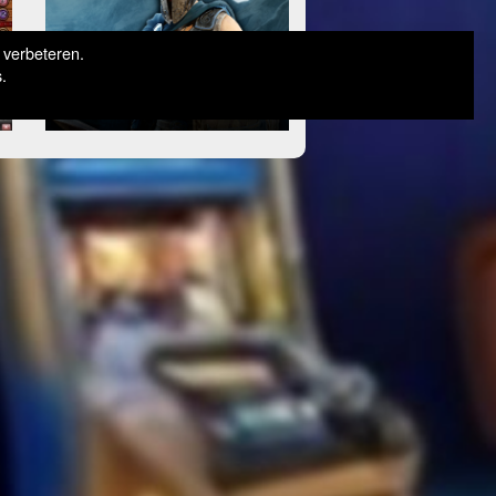
 verbeteren.
.