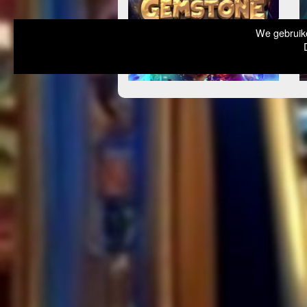
We gebruike