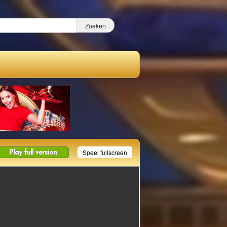
Speel fullscreen
Play full version