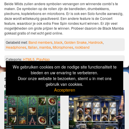
Beide Wilds zullen andere symbolen vervangen om winnende combi’s te
maken. De symbolen op de rollen zijn de bandleden, drumbekkens,
plectrums, koptelefoons en microfoons. Er is ook een Solo-functie aanwezig,
deze wordt willekeurig geactiveerd. Een andere feature is de Concert
feature, waardoor je ook extra Free Spin rondes kunt winnen. Er zijn veel
mogelijkheden om grote prijzen te winnen. Probeer daarom de Black Mamba
gokkast gratis of met echt geld online.
Gelabeld met:
Band members
,
black
,
Golden Snake
,
Hardrock
,
Headphones
,
Italian
,
mamba
,
Microphones
,
rockband
Categorie:
HTML5
,
PlayNgo
We gebruiken cookies om de nodige site functionaliteit te
bieden en uw ervaring te verbeteren.
Door onze website te bezoeken, stemt u in met ons
Speel deze Fruitmachines ook!
gebruik van cookies.
Dragon Ship
a Night in Paris
Accepteren