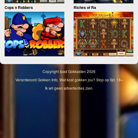
Cops n Robbers
Riches of Ra
Copyright
Ipad Gokkasten
2026
Verantwoord Gokken Info, Wat kost gokken jou? Stop op tijd, 18+
Ik wil geen advertenties zien.