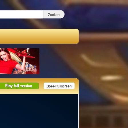
Speel fullscreen
Play full version