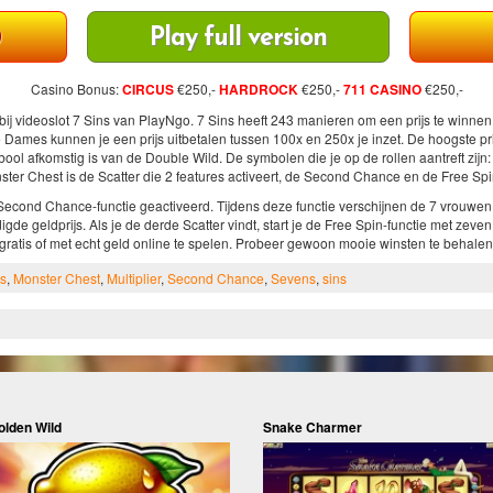
Play full version
Casino Bonus:
CIRCUS
€250,-
HARDROCK
€250,-
711 CASINO
€250,-
videoslot 7 Sins van PlayNgo. 7 Sins heeft 243 manieren om een ​​prijs te winnen, e
mes kunnen je een prijs uitbetalen tussen 100x en 250x je inzet. De hoogste prijs 
ool afkomstig is van de Double Wild. De symbolen die je op de rollen aantreft zi
er Chest is de Scatter die 2 features activeert, de Second Chance en de Free Spin
e Second Chance-functie geactiveerd. Tijdens deze functie verschijnen de 7 vrouw
digde geldprijs. Als je de derde Scatter vindt, start je de Free Spin-functie met zev
gratis of met echt geld online te spelen. Probeer gewoon mooie winsten te behalen
s
,
Monster Chest
,
Multiplier
,
Second Chance
,
Sevens
,
sins
olden Wild
Snake Charmer