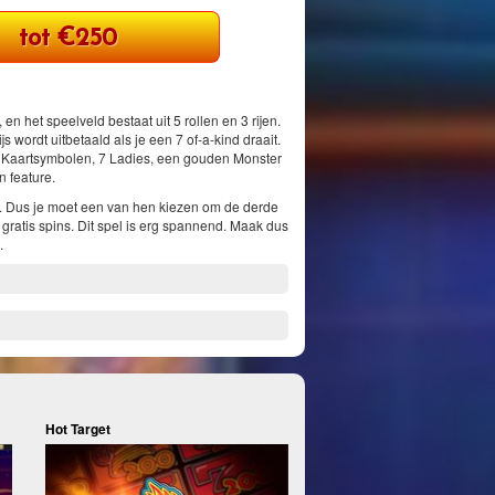
711 Casino
n het speelveld bestaat uit 5 rollen en 3 rijen.
wordt uitbetaald als je een 7 of-a-kind draait.
jn: Kaartsymbolen, 7 Ladies, een gouden Monster
 feature.
en. Dus je moet een van hen kiezen om de derde
en gratis spins. Dit spel is erg spannend. Maak dus
.
Hot Target