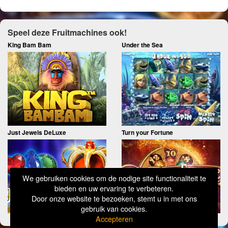
Speel deze Fruitmachines ook!
King Bam Bam
Under the Sea
Just Jewels DeLuxe
Turn your Fortune
We gebruiken cookies om de nodige site functionaliteit te
bieden en uw ervaring te verbeteren.
Door onze website te bezoeken, stemt u in met ons
gebruik van cookies.
Accepteren