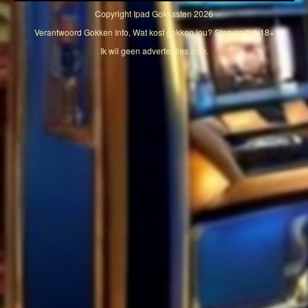
Copyright
Ipad Gokkasten
2026
Verantwoord Gokken Info, Wat kost gokken jou? Stop op tijd, 18+
Ik wil geen advertenties zien.