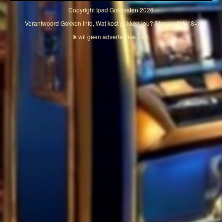
Copyright
Ipad Gokkasten
2026
Verantwoord Gokken Info, Wat kost gokken jou? Stop op tijd, 18+
Ik wil geen advertenties zien.