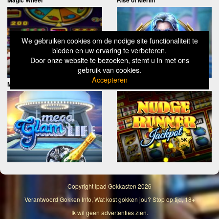
Magic Wheel
Rise of Merlin
We gebruiken cookies om de nodige site functionaliteit te
bieden en uw ervaring te verbeteren.
Door onze website te bezoeken, stemt u in met ons
gebruik van cookies.
Accepteren
Mega Glam Life
Nudge Runner
Copyright
Ipad Gokkasten
2026
Verantwoord Gokken Info, Wat kost gokken jou? Stop op tijd, 18+
Ik wil geen advertenties zien.