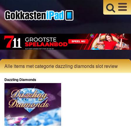
Alle items met categorie dazzling diamonds slot review
Dazzling Diamonds