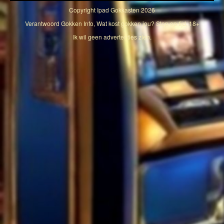
Copyright
Ipad Gokkasten
2026
Verantwoord Gokken Info, Wat kost gokken jou? Stop op tijd, 18+
Ik wil geen advertenties zien.