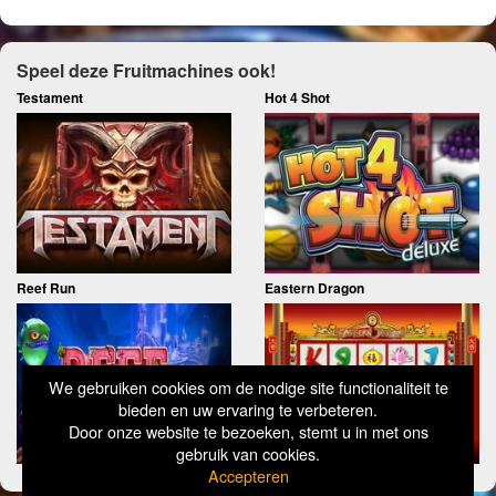
Speel deze Fruitmachines ook!
Testament
Hot 4 Shot
Reef Run
Eastern Dragon
We gebruiken cookies om de nodige site functionaliteit te
bieden en uw ervaring te verbeteren.
Door onze website te bezoeken, stemt u in met ons
gebruik van cookies.
Accepteren