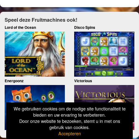
Speel deze Fruitmachines ook!
Lord of the Ocean
Disco Spins
Energoonz
Victorious
We gebruiken cookies om de nodige site functionaliteit te
bieden en uw ervaring te verbeteren.
Door onze website te bezoeken, stemt u in met ons
gebruik van cookies.
Accepteren