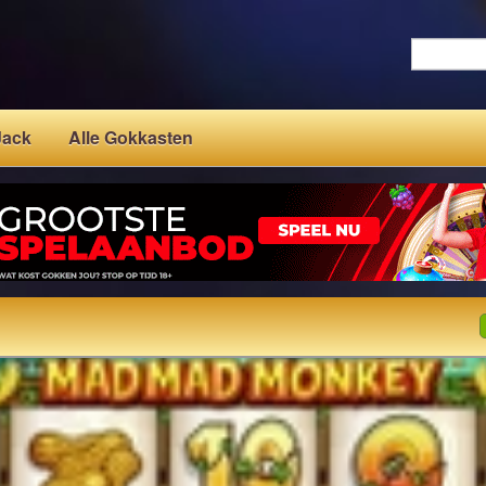
Jack
Alle Gokkasten