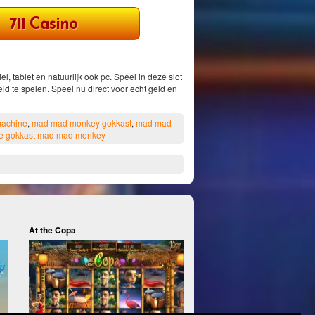
elkomst Bonus
 tablet en natuurlijk ook pc. Speel in deze slot
ld te spelen. Speel nu direct voor echt geld en
machine
,
mad mad monkey gokkast
,
mad mad
ne gokkast mad mad monkey
At the Copa