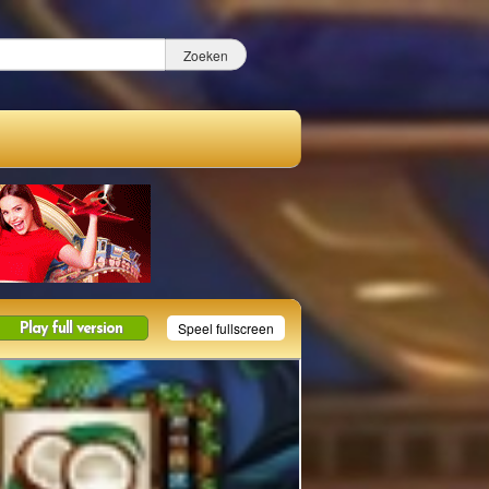
Speel fullscreen
Play full version