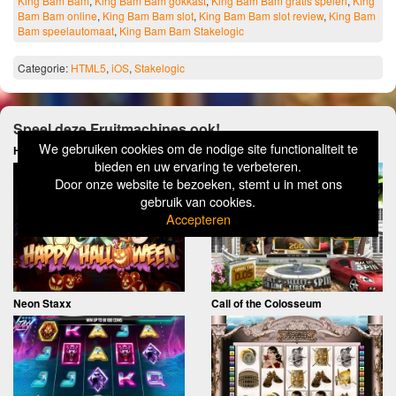
King Bam Bam
,
King Bam Bam gokkast
,
King Bam Bam gratis spelen
,
King
Bam Bam online
,
King Bam Bam slot
,
King Bam Bam slot review
,
King Bam
Bam speelautomaat
,
King Bam Bam Stakelogic
Categorie:
HTML5
,
iOS
,
Stakelogic
Speel deze Fruitmachines ook!
We gebruiken cookies om de nodige site functionaliteit te
Happy Halloween
Tycoons
bieden en uw ervaring te verbeteren.
Door onze website te bezoeken, stemt u in met ons
gebruik van cookies.
Accepteren
Neon Staxx
Call of the Colosseum