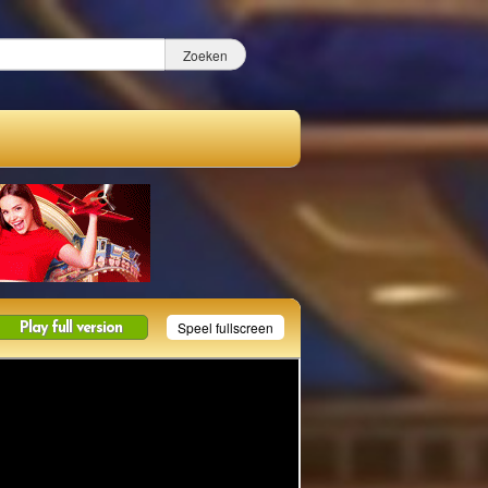
Speel fullscreen
Play full version