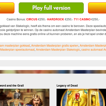
Play full version
W
Casino Bonus:
CIRCUS
€250,-
HARDROCK
€250,-
711 CASINO
€250,-
 gokkast van Stakelogic, heeft als thema om een casino te beroven. Deze speelau
ie geldprijzen te winnen. Op de casino automaat Amsterdam Masterplan bevinden zich
u deze machine eens gratis online uit kunnen proberen, en als je het spel onder 
am masterplan gokkast
,
Amsterdam Masterplan gratis spelen
,
Amsterdam Masterpl
Masterplan speelautomaat
,
Amsterdam Masterplan Stakelogic
,
casino automaat A
word and the Grail
Legacy of Dead