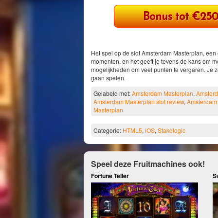
Circus Casino
Het spel op de slot Amsterdam Masterplan, een
momenten, en het geeft je tevens de kans om moo
mogelijkheden om veel punten te vergaren. Je zo
gaan spelen.
Gelabeld met:
Amsterdam Masterplan
,
Amsterd
Amsterdam Masterplan slot review
,
Amsterdam 
Masterplan
Categorie:
HTML5
,
iOS
,
Stakelogic
Speel deze Fruitmachines ook!
Fortune Teller
S