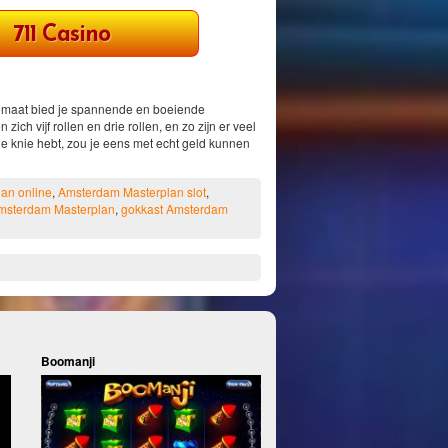
elkomst Bonus
tomaat bied je spannende en boeiende
 vijf rollen en drie rollen, en zo zijn er veel
de knie hebt, zou je eens met echt geld kunnen
an online
,
Amsterdam Masterplan slot
,
msterdam Masterplan
,
gokkast Amsterdam
Boomanji